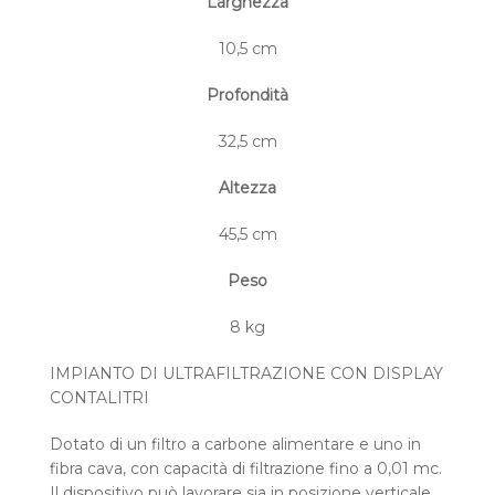
Larghezza
10,5 cm
Profondità
32,5 cm
Altezza
45,5 cm
Peso
8 kg
IMPIANTO DI ULTRAFILTRAZIONE CON DISPLAY
CONTALITRI
Dotato di un filtro a carbone alimentare e uno in
fibra cava, con capacità di filtrazione fino a 0,01 mc.
Il dispositivo può lavorare sia in posizione verticale