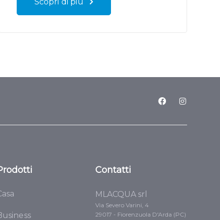
Scopri di più
Prodotti
Contatti
Casa
MLACQUA srl
Via Severo Varini, 4
Business
29017 - Fiorenzuola D'Arda (PC)