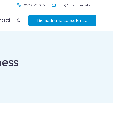
0523 1791045
info@mlacquaitalia.it
tatti
Richiedi una consulenza
ness