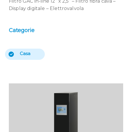
Filtro GAC in-line 12’’ x 2,5’’ – Filtro fibra cava –
Display digitale – Elettrovalvola
Categorie
Casa